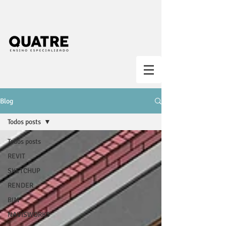
Blog
Todos posts
Todos posts
REVIT
SKETCHUP
RENDER
BIM
NAVISWORKS