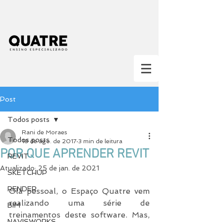
Post
Todos posts
Rani de Moraes
Todos posts
18 de ago. de 2017
3 min de leitura
POR QUE APRENDER REVIT
REVIT
Atualizado:
25 de jan. de 2021
SKETCHUP
RENDER
Olá pessoal, o Espaço Quatre vem 
realizando uma série de 
BIM
treinamentos deste software. Mas, 
NAVISWORKS