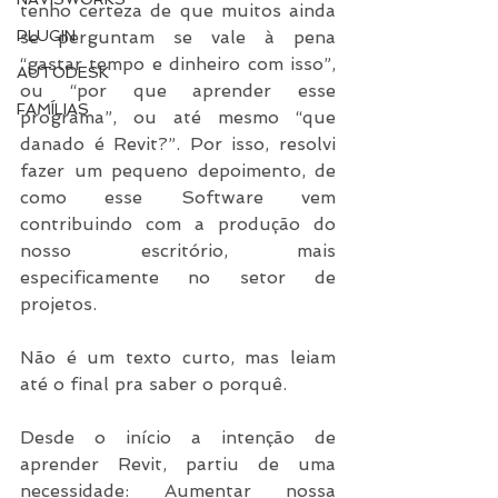
tenho certeza de que muitos ainda 
PLUGIN
se perguntam se vale à pena 
“gastar tempo e dinheiro com isso”, 
AUTODESK
ou “por que aprender esse 
FAMÍLIAS
programa”, ou até mesmo “que 
danado é Revit?”. Por isso, resolvi 
fazer um pequeno depoimento, de 
como esse Software vem 
contribuindo com a produção do 
nosso escritório, mais 
especificamente no setor de 
projetos.
Não é um texto curto, mas leiam 
até o final pra saber o porquê.
Desde o início a intenção de 
aprender Revit, partiu de uma 
necessidade: Aumentar nossa 