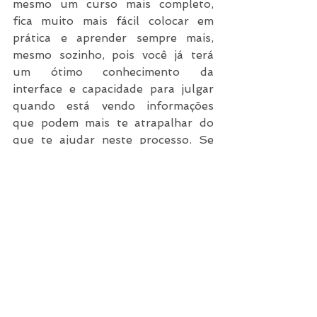
mesmo um curso mais completo, 
fica muito mais fácil colocar em 
prática e aprender sempre mais, 
mesmo sozinho, pois você já terá 
um ótimo conhecimento da 
interface e capacidade para julgar 
quando está vendo informações 
que podem mais te atrapalhar do 
que te ajudar neste processo. Se 
possível, faça um curso que te dê 
um acompanhamento durante e 
depois das aulas, para solucionar 
dúvidas das mais simples às mais 
complexas.
Seu tempo vale muito!!! Invista de 
forma sábia.