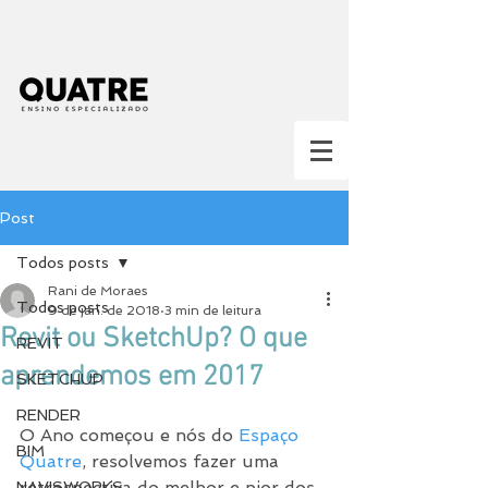
Post
Todos posts
Rani de Moraes
Todos posts
9 de jan. de 2018
3 min de leitura
Revit ou SketchUp? O que
REVIT
aprendemos em 2017
SKETCHUP
RENDER
O Ano começou e nós do 
Espaço 
BIM
Quatre
, resolvemos fazer uma 
retrospectiva do melhor e pior dos 
NAVISWORKS