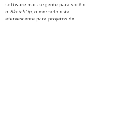
software mais urgente para você é 
o 
SketchUp
, o mercado está 
efervescente para projetos de 
ambientação e cada vez exigindo 
mais diferencial entre a grande 
concorrência. A praticidade do 
SketchUp, com a rapidez do 
LayOut e o encanto do V-Ray são 
o pacote perfeito para se destacar 
neste nicho.
Fale conosco e saiba mais sobre 
nossos cursos de SketchUp, 
LayOut e V-Ray agora nas férias 
de 2018!