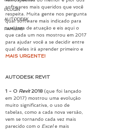
softwares mais queridos que você 
PLUGIN
respeita. Muita gente nos pergunta 
AUTODESK
qual software mais indicado para 
sua área de atuação e eis aqui o 
FAMÍLIAS
que cada um nos mostrou em 2017 
para ajudar você a se decidir entre 
qual deles irá aprender primeiro e 
MAIS URGENTE!
AUTODESK REVIT
1 - O 
Revit
 2018
 (que foi lançado 
em 2017) mostrou uma evolução 
muito significativa, o uso de 
tabelas, como a cada nova versão, 
vem se tornando cada vez mais 
parecido com o 
Excel 
e mais 