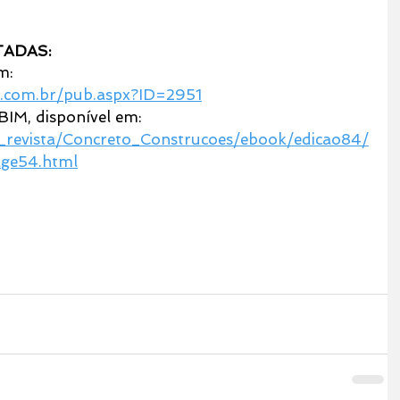
TADAS:
m:
o.com.br/pub.aspx?ID=2951
BIM, disponível em:
te_revista/Concreto_Construcoes/ebook/edicao84/
age54.html
SK BRASIL
NORMAS SOBRE BIM
NORMAS DE BIM
NBR 15965
QUANTAS NORMAS EXISTEM DE BIM