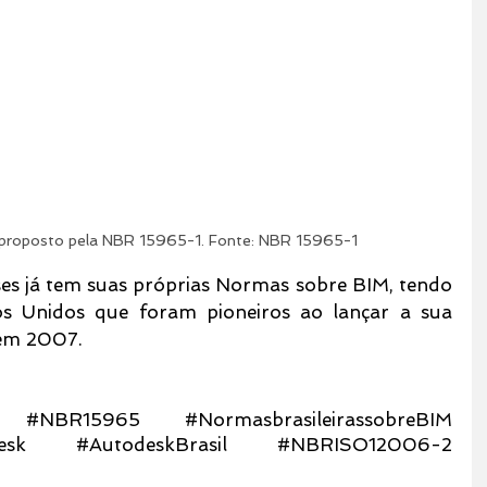
 proposto pela NBR 15965-1. Fonte: NBR 15965-1
íses já tem suas próprias Normas sobre BIM, tendo 
s Unidos que foram pioneiros ao lançar a sua 
em 2007.
#NBR15965
#NormasbrasileirassobreBIM
esk
#AutodeskBrasil
#NBRISO12006
-2 