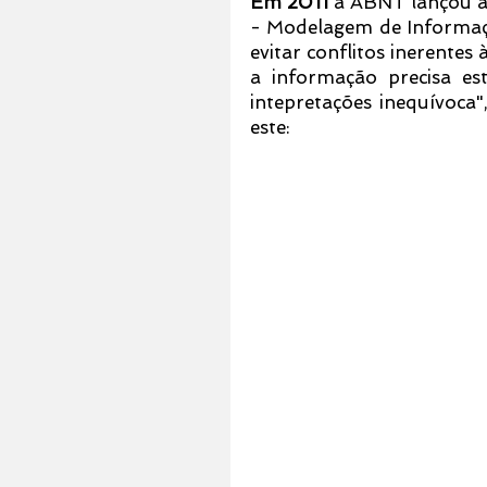
Em 2011
 a ABNT lançou a
- Modelagem de Informação
evitar conflitos inerentes
a informação precisa est
intepretações inequívoca"
este: 